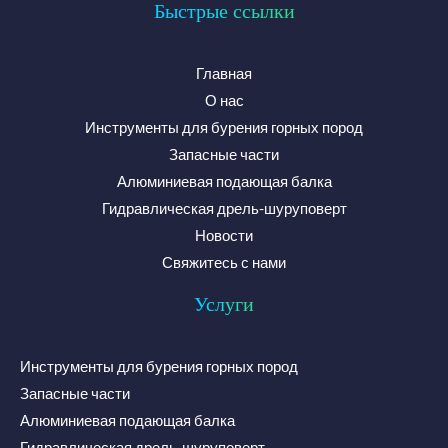
Быстрые ссылки
*
о
ч
Главная
т
О нас
а
Инструменты для бурения горных пород
*
Запасные части
Алюминиевая подающая балка
Гидравлическая дрель-шуруповерт
Новости
Свяжитесь с нами
Услуги
Инструменты для бурения горных пород
Запасные части
Алюминиевая подающая балка
Гидравлическая дрель-шуруповерт