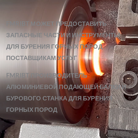
FMRIBT МОЖЕТ ПРЕДОСТАВИТЬ
ЗАПАСНЫЕ ЧАСТИ И ИНСТРУМЕНТЫ
ДЛЯ БУРЕНИЯ ГОРНЫХ ПОРОД
ПОСТАВЩИКАМ УСЛУГ
FMRIBT ПРОИЗВОДИТЕЛЬ
АЛЮМИНИЕВОЙ ПОДАЮЩЕЙ БАЛКИ И
БУРОВОГО СТАНКА ДЛЯ БУРЕНИЯ
ГОРНЫХ ПОРОД