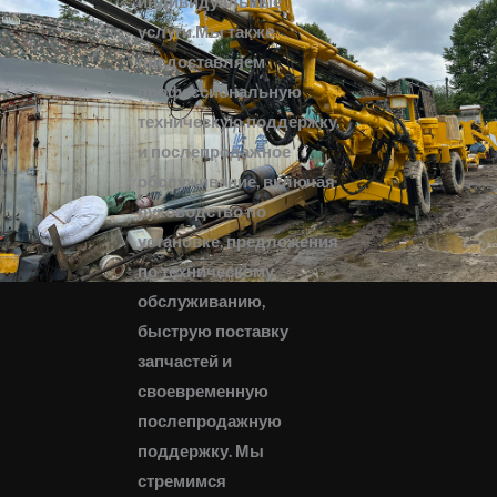
индивидуальные
услуги.Мы также
предоставляем
профессиональную
техническую поддержку
и послепродажное
обслуживание, включая
руководство по
установке, предложения
по техническому
обслуживанию,
быструю поставку
запчастей и
своевременную
послепродажную
поддержку. Мы
стремимся