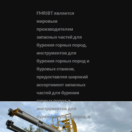
FMRIBT является
мировым
производителем
запасных частей для
бурения горных пород,
инструментов для
бурения горных пород и
буровых станков,
предоставляя широкий
ассортимент запасных
частей для бурения
горных пород и
инструментов для
бурения горных пород, а
также оказывая